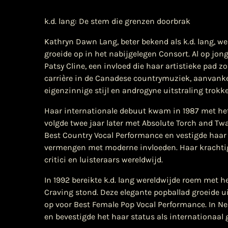
k.d. lang: De stem die grenzen doorbrak
Kathryn Dawn Lang, beter bekend als k.d. lang, w
groeide op in het nabijgelegen Consort. Al op jon
Patsy Cline, een invloed die haar artistieke pad z
carrière in de Canadese countrymuziek, aanvanke
eigenzinnige stijl en androgyne uitstraling trokk
Haar internationale debuut kwam in 1987 met het
volgde twee jaar later met Absolute Torch and T
Best Country Vocal Performance en vestigde haar re
vermengen met moderne invloeden. Haar krachtig
critici en luisteraars wereldwijd.
In 1992 bereikte k.d. lang wereldwijde roem met 
Craving stond. Deze elegante popballad groeide u
op voor Best Female Pop Vocal Performance. In N
en bevestigde het haar status als internationaal 