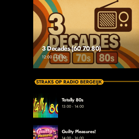
3 Decades (60 70 80)
12:00 - 13:00
STRAKS OP RADIO BERGEIJK
Totally 80s
13:00 - 14:00
Guilty Pleasures!
14:00 - 16:00