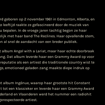
erd geboren op 2 november 1961 in Edmonton, Alberta, en
ge leeftijd raakte ze gefascineerd door de muziek van
ou bepalen. In de vroege jaren tachtig begon ze haar
lijk met haar band The Reclines. Haar opvallende stem,
en al snel de aandacht van een breder publiek.
 album Angel with a Lariat, maar haar echte doorbraak
wang. Dat album leverde haar een Grammy Award op voor
putatie als een artiest die traditionele country wist te
e, emotioneel geladen zang maakte diepe indruk op
het album Ingénue, waarop haar grootste hit Constant
it tot een klassieker en leverde haar een Grammy Award
ederland en Vlaanderen werd het nummer een radiohit
gerespecteerde artiest.