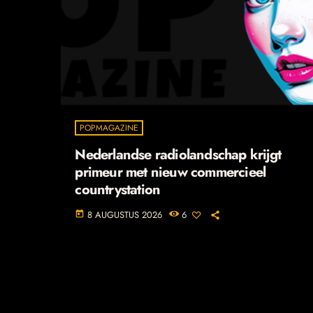
POPMAGAZINE
Nederlandse radiolandschap krijgt
primeur met nieuw commercieel
countrystation
8 AUGUSTUS 2026
6
today