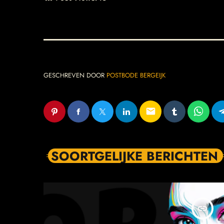
GESCHREVEN DOOR
POSTBODE BERGEIJK
email
SOORTGELIJKE BERICHTEN
insert_link