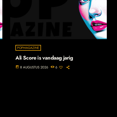
POPMAGAZINE
Ali Score is vandaag jarig
8 AUGUSTUS 2026
6
today