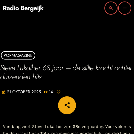
Radio Bergeijk
search
menu
POPMAGAZINE
Steve Lukather 68 jaar – de stille kracht achter
duizenden hits
21 OKTOBER 2025
14
today
share
email
Vandaag viert Steve Lukather zijn 68e verjaardag. Voor velen is
hij de gitarist van Toto, maar wie iets verder kijkt, ontdekt een