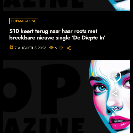
POPMAGAZINE
S10 keert terug naar haar roots met
breekbare nieuwe single ‘De Diepte In’
today
7 AUGUSTUS 2026
6
insert_link