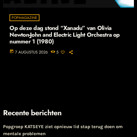
POPMAGAZINE
Op deze dag stond “Xanadu” van Olivia
Newton-John and Electric Light Orchestra op
nummer 1 (1980)
today
7 AUGUSTUS 2026
5
Recente berichten
Popgroep KATSEYE ziet opnieuw lid stap terug doen om
mentale problemen