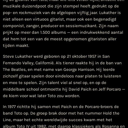
muzikale duizendpoot die zijn stempel heeft gedrukt op de
pop- en rockmuziek van de afgelopen vijftig jaar. Lukather is
niet alleen een virtuoos gitarist, maar ook een begenadigd
componist, zanger, producer en sessiemuzikant. Zijn naam
prijkt op meer dan 1.500 albums — een indrukwekkend aantal
dat hem tot een van de meest opgenomen gitaristen aller
tijden maakt.
Steve Lukather werd geboren op 21 oktober 1957 in San
Fernando Valley, Californië. Als tiener raakte hij in de ban van
The Beatles, en met name van George Harrison. Hij leerde
zichzelf gitaar spelen door eindeloos naar platen te luisteren
en mee te spelen. Zijn talent viel al snel op, en op de
middelbare school ontmoette hij David Paich en Jeff Porcaro —
de kiem voor wat later Toto zou worden.
In 1977 richtte hij samen met Paich en de Porcaro-broers de
band Toto op. De groep brak door met het nummer Hold the
Line, maar het echte wereldwijde succes kwam met het
album Toto IV uit 1982, met daarop klassiekers als Rosanna en