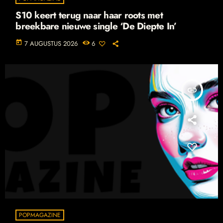
S10 keert terug naar haar roots met
breekbare nieuwe single ‘De Diepte In’
today
7 AUGUSTUS 2026
6
insert_link
POPMAGAZINE