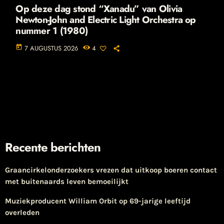
Op deze dag stond “Xanadu” van Olivia
Newton-John and Electric Light Orchestra op
nummer 1 (1980)
today
7 AUGUSTUS 2026
4
Recente berichten
Graancirkelonderzoekers vrezen dat uitkoop boeren contact
met buitenaards leven bemoeilijkt
Muziekproducent William Orbit op 69-jarige leeftijd
overleden