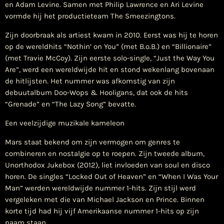
en Adam Levine. Samen met Philip Lawrence en Ari Levine
vormde hij het productieteam The Smeezingtons.
Zijn doorbraak als artiest kwam in 2010. Eerst was hij te horen
op de wereldhits “Nothin’ on You” (met B.o.B.) en “Billionaire”
(met Travie McCoy). Zijn eerste solo-single, “Just the Way You
Are”, werd een wereldwijde hit en stond wekenlang bovenaan
de hitlijsten. Het nummer was afkomstig van zijn
debuutalbum Doo-Wops & Hooligans, dat ook de hits
“Grenade” en “The Lazy Song” bevatte.
Een veelzijdige muzikale kameleon
Mars staat bekend om zijn vermogen om genres te
combineren en nostalgie op te roepen. Zijn tweede album,
Unorthodox Jukebox (2012), liet invloeden van soul en disco
horen. De singles “Locked Out of Heaven” en “When I Was Your
Man” werden wereldwijde nummer 1-hits. Zijn stijl werd
vergeleken met die van Michael Jackson en Prince. Binnen
korte tijd had hij vijf Amerikaanse nummer 1-hits op zijn
naam staan.