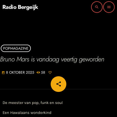
Radio Bergeijk
search
menu
POPMAGAZINE
Bruno Mars is vandaag veertig geworden
8 OKTOBER 2025
58
today
share
email
De meester van pop, funk en soul
Een Hawaïaans wonderkind