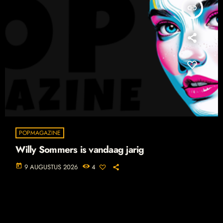
insert_link
POPMAGAZINE
Willy Sommers is vandaag jarig
today
9 AUGUSTUS 2026
4