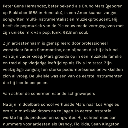
Peter Gene Hernandez, beter bekend als Bruno Mars (geboren
op 8 oktober 1985 in Honolulu), is een Amerikaanse zanger,
songwriter, multi-instrumentalist en muziekproducent. Hij
heeft de popmuziek van de 21e eeuw mede vormgegeven met
zijn unieke mix van pop, funk, R&B en soul.
Zijn artiestennaam is geïnspireerd door professioneel
worstelaar Bruno Sammartino, een bijnaam die hij als kind
van zijn vader kreeg. Mars groeide op in een muzikale familie
en trad al op vierjarige leeftijd op als Elvis-imitator. Zijn
veelzijdige zangstijl en sterke podiumprésence ontwikkelden
zich al vroeg. De ukelele was een van de eerste instrumenten
die hij leerde bespelen.
Van achter de schermen naar de schijnwerpers
Na zijn middelbare school verhuisde Mars naar Los Angeles
om zijn muzikale droom na te jagen. In eerste instantie
werkte hij als producer en songwriter. Hij schreef mee aan
nummers voor artiesten als Brandy, Flo Rida, Sean Kingston