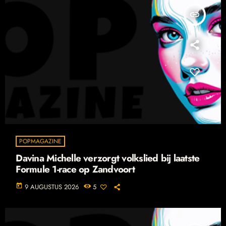
insert_link
POPMAGAZINE
Davina Michelle verzorgt volkslied bij laatste
Formule 1-race op Zandvoort
today
9 AUGUSTUS 2026
5