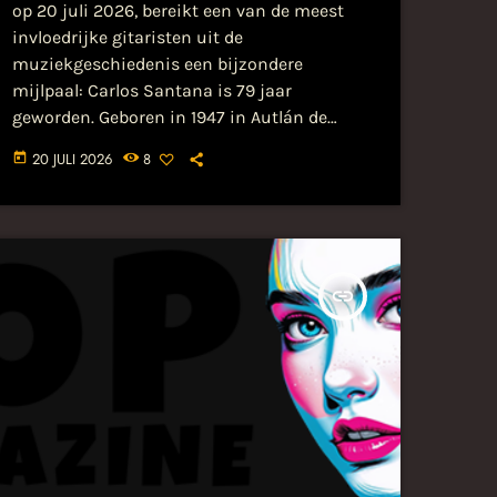
op 20 juli 2026, bereikt een van de meest
invloedrijke gitaristen uit de
muziekgeschiedenis een bijzondere
mijlpaal: Carlos Santana is 79 jaar
geworden. Geboren in 1947 in Autlán de
Navarro, Mexico, heeft hij decennialang een
20 JULI 2026
8
today
onuitwisbare stempel gedrukt op de pop- en
rockmuziek. Met zijn kenmerkende,
vloeiende... Lees het hele bericht op
popmagazine.nl...
insert_link