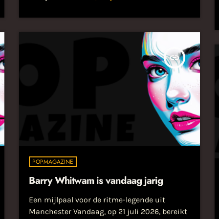
niet meer onder ons. Hij is vandaag op 21 juli
2023... Lees het hele bericht op
popmagazine.nl...
insert_link
POPMAGAZINE
Barry Whitwam is vandaag jarig
Een mijlpaal voor de ritme-legende uit
Manchester Vandaag, op 21 juli 2026, bereikt