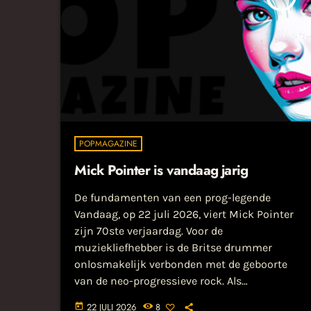
POPMAGAZINE
Mick Pointer is vandaag jarig
De fundamenten van een prog-legende
Vandaag, op 22 juli 2026, viert Mick Pointer
zijn 70ste verjaardag. Voor de
muziekliefhebber is de Britse drummer
onlosmakelijk verbonden met de geboorte
van de neo-progressieve rock. Als
medeoprichter en oorspronkelijke drummer
22 JULI 2026
8
today