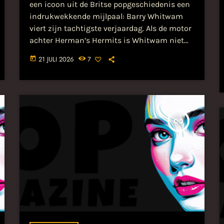
een icoon uit de Britse popgeschiedenis een
indrukwekkende mijlpaal: Barry Whitwam
viert zijn tachtigste verjaardag. Als de motor
achter Herman’s Hermits is Whitwam niet
zomaar een muzikant; hij is het
21 JULI 2026
7
today
onvermoeibare hart van een van de meest
succesvolle bands uit de... Lees het hele
bericht op popmagazine.nl...
insert_link