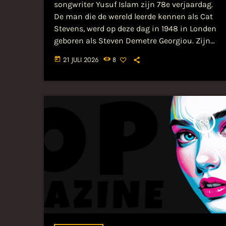
songwriter Yusuf Islam zijn 78e verjaardag.
De man die de wereld leerde kennen als Cat
Stevens, werd op deze dag in 1948 in Londen
geboren als Steven Demetre Georgiou. Zijn
carrière is een fascinerende odyssee die
21 JULI 2026
8
today
decennia beslaat en die... Lees het hele
bericht op popmagazine.nl...
insert_link