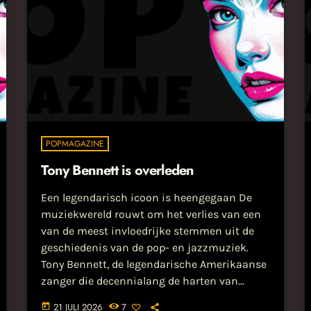
POPMAGAZINE
Tony Bennett is overleden
Een legendarisch icoon is heengegaan De
muziekwereld rouwt om het verlies van een
van de meest invloedrijke stemmen uit de
geschiedenis van de pop- en jazzmuziek.
Tony Bennett, de legendarische Amerikaanse
zanger die decennialang de harten van
miljoenen luisteraars wist te veroveren, is
21 JULI 2026
7
today