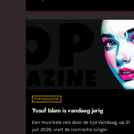
van Marillion legde hij aan het einde van de
jaren zeventig het fundament voor wat zou
uitgroeien... Lees het hele bericht op
popmagazine.nl...
insert_link
POPMAGAZINE
Yusuf Islam is vandaag jarig
Een muzikale reis door de tijd Vandaag, op 21
juli 2026, viert de iconische singer-