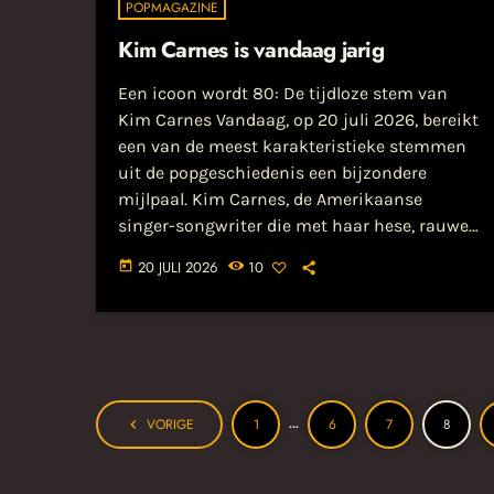
POPMAGAZINE
Kim Carnes is vandaag jarig
Een icoon wordt 80: De tijdloze stem van
Kim Carnes Vandaag, op 20 juli 2026, bereikt
een van de meest karakteristieke stemmen
uit de popgeschiedenis een bijzondere
mijlpaal. Kim Carnes, de Amerikaanse
singer-songwriter die met haar hese, rauwe
timbre een onuitwisbare stempel drukte op
20 JULI 2026
10
today
de jaren ’80, blaast vandaag tachtig kaarsjes
uit. Terwijl de... Lees het hele bericht op
popmagazine.nl...
…
VORIGE
1
6
7
8
navigate_before