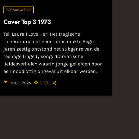
POPMAGAZINE
Cover Top 3 1973
Tell Laura I Love Her: Het tragische
tienerdrama dat generaties raakte Begin
jaren zestig ontstond het subgenre van de
teenage tragedy song: dramatische
liefdesverhalen waarin jonge geliefden door
een noodlottig ongeval uit elkaar werden
gerukt. Het bekendste voorbeeld is Tell Laura
19 JULI 2026
8
today
I Love Her. Het nummer werd geschreven
door Jeff Barry en Ben Raleigh.... Lees het hele
bericht op popmagazine.nl...