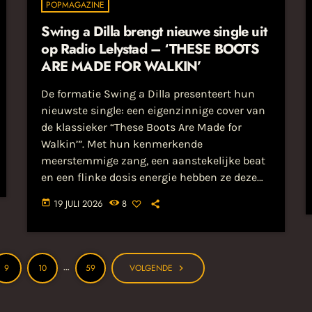
POPMAGAZINE
Swing a Dilla brengt nieuwe single uit
op Radio Lelystad – ‘THESE BOOTS
ARE MADE FOR WALKIN’
De formatie Swing a Dilla presenteert hun
nieuwste single: een eigenzinnige cover van
de klassieker “These Boots Are Made for
Walkin’”. Met hun kenmerkende
meerstemmige zang, een aanstekelijke beat
en een flinke dosis energie hebben ze deze
tijdloze hit omgetoverd tot een frisse,
19 JULI 2026
8
today
eigentijdse popsound. Het resultaat is een
versie waar ze met recht... Lees het hele
bericht op popmagazine.nl...
…
9
10
59
VOLGENDE
navigate_next