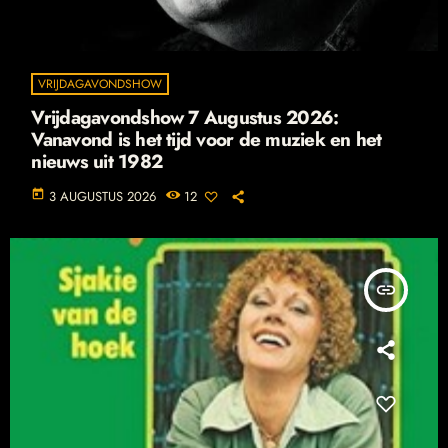
VRIJDAGAVONDSHOW
Vrijdagavondshow 7 Augustus 2026:
Vanavond is het tijd voor de muziek en het
nieuws uit 1982
today
3 AUGUSTUS 2026
12
insert_link