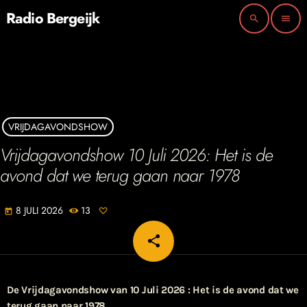
Radio Bergeijk
search
menu
VRIJDAGAVONDSHOW
Vrijdagavondshow 10 Juli 2026: Het is de
avond dat we terug gaan naar 1978
8 JULI 2026
13
today
share
email
De Vrijdagavondshow van 10 Juli 2026 : Het is de avond dat we
terug gaan naar 1978