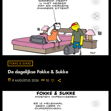
insert_link
FOKKE & SUKKE
De dagelijkse Fokke & Sukke
today
8 AUGUSTUS 2026
10
insert_link