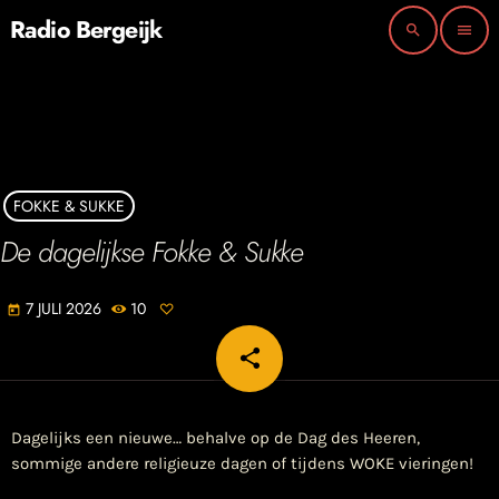
Radio Bergeijk
search
menu
FOKKE & SUKKE
De dagelijkse Fokke & Sukke
7 JULI 2026
10
today
share
email
Dagelijks een nieuwe… behalve op de Dag des Heeren,
sommige andere religieuze dagen of tijdens WOKE vieringen!