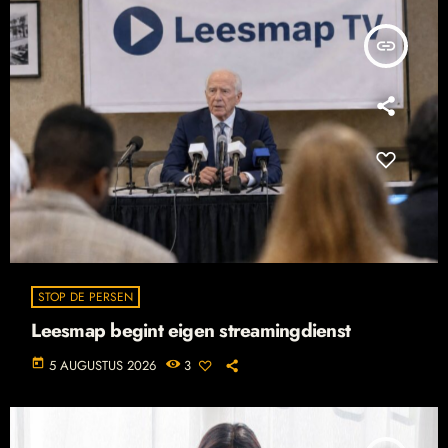
insert_link
STOP DE PERSEN
Leesmap begint eigen streamingdienst
today
5 AUGUSTUS 2026
3