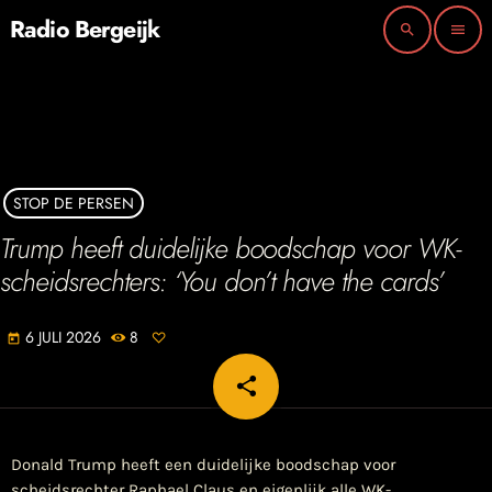
Radio Bergeijk
search
menu
STOP DE PERSEN
Trump heeft duidelijke boodschap voor WK-
scheidsrechters: ‘You don’t have the cards’
6 JULI 2026
8
today
share
email
​Donald Trump heeft een duidelijke boodschap voor
scheidsrechter Raphael Claus en eigenlijk alle WK-