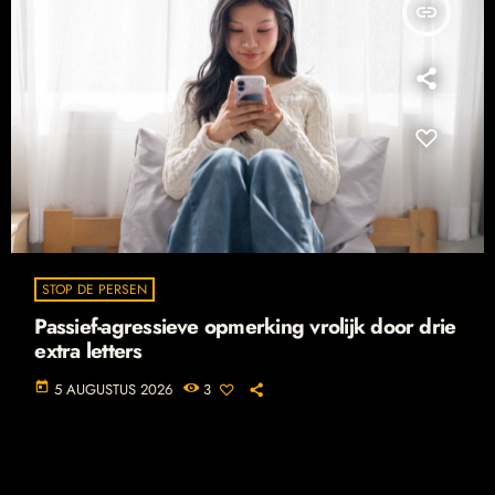
insert_link
STOP DE PERSEN
Passief-agressieve opmerking vrolijk door drie
extra letters
today
5 AUGUSTUS 2026
3