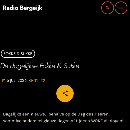
Radio Bergeijk
search
menu
FOKKE & SUKKE
De dagelijkse Fokke & Sukke
6 JULI 2026
11
today
share
email
Dagelijks een nieuwe… behalve op de Dag des Heeren,
sommige andere religieuze dagen of tijdens WOKE vieringen!