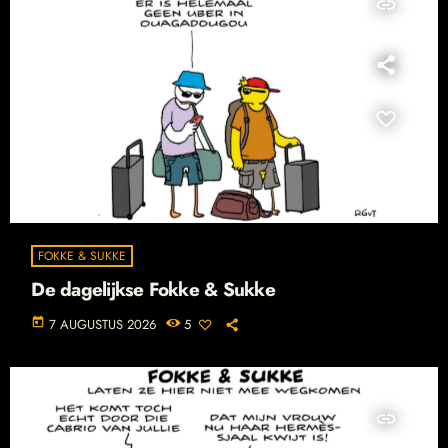
insert_link
FOKKE & SUKKE
De dagelijkse Fokke & Sukke
today
7 AUGUSTUS 2026
5
insert_link