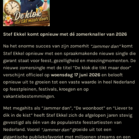
Stef
Ekkel
komt
opnieuw
met
dé
zomerknaller
van
2026
Na het enorme succes van zijn zomerhit
komt
“Jammer
dan”
Stef Ekkel opnieuw met een spraakmakende nieuwe single die
garant staat voor feest, gezelligheid en meezingmomenten. De
nieuwe zomersingle met de titel “De klok die tikt maar door”
verschijnt officieel op
woensdag
17
juni
2026
en belooft
opnieuw uit te groeien tot een vaste waarde in heel Nederland
op feestpleinen, festivals, kroegen en op
vakantiebestemmingen.
Met megahits als “Jammer dan”, “De woonboot” en “Liever te
dik in de kist” heeft Stef Ekkel zich de afgelopen jaren stevig
gevestigd als één van de populairste feestartiesten van
Nederland. Vooral
groeide uit tot een
“Jammer
dan”
gigantische publieksfavoriet met miljoenen streams en een