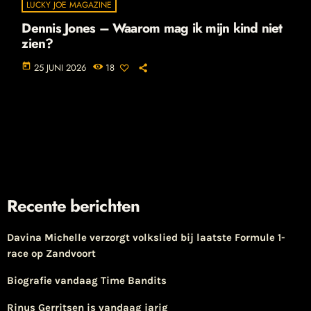
LUCKY JOE MAGAZINE
Dennis Jones – Waarom mag ik mijn kind niet
zien?
today
25 JUNI 2026
18
Recente berichten
Davina Michelle verzorgt volkslied bij laatste Formule 1-
race op Zandvoort
Biografie vandaag Time Bandits
Rinus Gerritsen is vandaag jarig