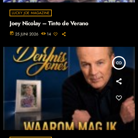
LUCKY JOE MAGAZINE
Joey Nicolay – Tinto de Verano
today
25 JUNI 2026
14
insert_link