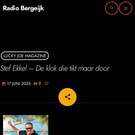
Radio Bergeijk
search
menu
LUCKY JOE MAGAZINE
Stef Ekkel – De klok die tikt maar door
17 JUNI 2026
9
today
share
email