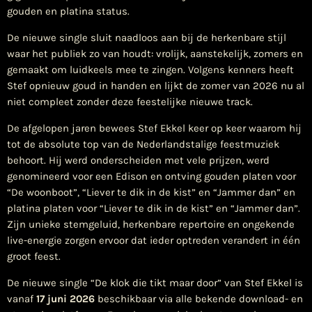
gouden en platina status.
De nieuwe single sluit naadloos aan bij de herkenbare stijl
waar het publiek zo van houdt: vrolijk, aanstekelijk, zomers en
gemaakt om luidkeels mee te zingen. Volgens kenners heeft
Stef opnieuw goud in handen en lijkt de zomer van 2026 nu al
niet compleet zonder deze feestelijke nieuwe track.
De afgelopen jaren bewees Stef Ekkel keer op keer waarom hij
tot de absolute top van de Nederlandstalige feestmuziek
behoort. Hij werd onderscheiden met vele prijzen, werd
genomineerd voor een Edison en ontving gouden platen voor
“De woonboot”, “Liever te dik in de kist” en “Jammer dan” en
platina platen voor “Liever te dik in de kist” en “Jammer dan”.
Zijn unieke stemgeluid, herkenbare repertoire en ongekende
live-energie zorgen ervoor dat ieder optreden verandert in één
groot feest.
De nieuwe single “De klok die tikt maar door” van Stef Ekkel is
vanaf
17
juni
2026
beschikbaar via alle bekende download- en