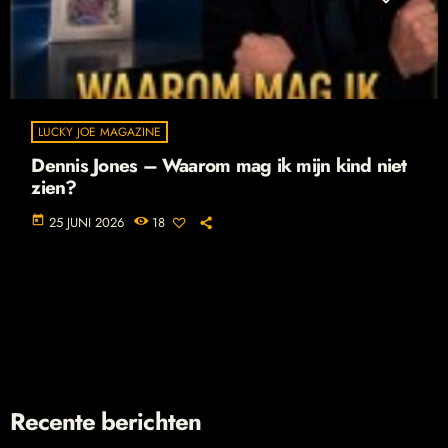
LUCKY JOE MAGAZINE
Dennis Jones – Waarom mag ik mijn kind niet
zien?
today
25 JUNI 2026
18
Recente berichten