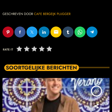
GESCHREVEN DOOR
CAFE BERGEIJK PLUGGER
email
RATE IT
SOORTGELIJKE BERICHTEN
insert_link