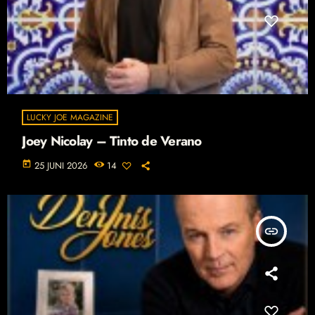
LUCKY JOE MAGAZINE
Joey Nicolay – Tinto de Verano
today
25 JUNI 2026
14
insert_link