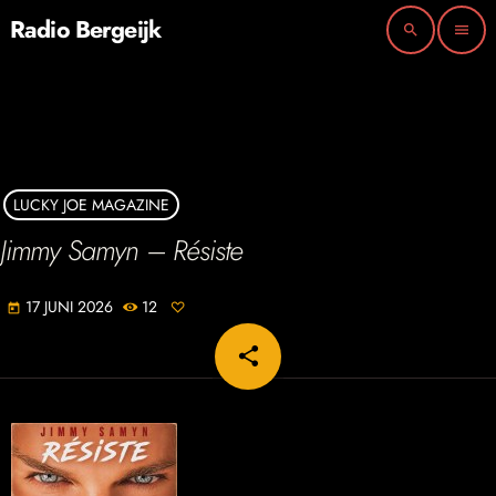
Radio Bergeijk
search
menu
LUCKY JOE MAGAZINE
Jimmy Samyn – Résiste
17 JUNI 2026
12
today
share
email