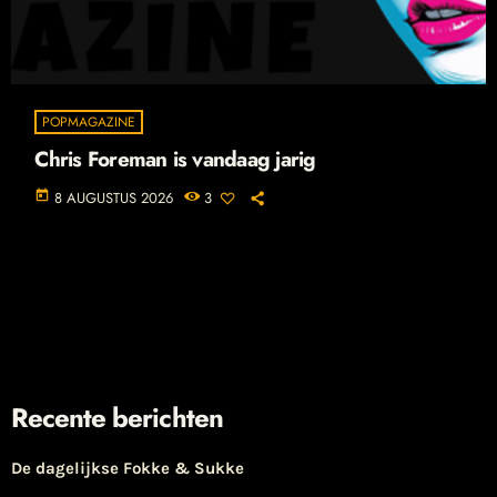
POPMAGAZINE
Chris Foreman is vandaag jarig
today
8 AUGUSTUS 2026
3
Recente berichten
De dagelijkse Fokke & Sukke