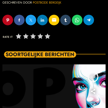
GESCHREVEN DOOR
POSTBODE BERGEIJK
email
RATE IT
SOORTGELIJKE BERICHTEN
insert_link