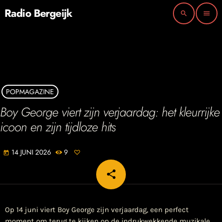
Radio Bergeijk
search
menu
POPMAGAZINE
Boy George viert zijn verjaardag: het kleurrijke
icoon en zijn tijdloze hits
14 JUNI 2026
9
today
share
email
Op 14 juni viert Boy George zijn verjaardag, een perfect
moment om terug te kijken op de indrukwekkende muzikale