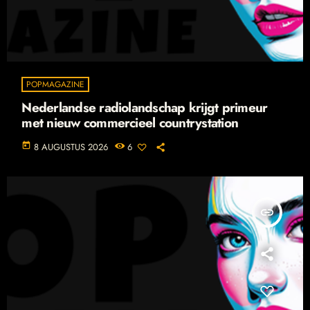
POPMAGAZINE
Nederlandse radiolandschap krijgt primeur
met nieuw commercieel countrystation
today
8 AUGUSTUS 2026
6
insert_link