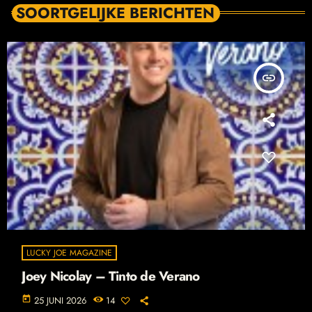
SOORTGELIJKE BERICHTEN
insert_link
LUCKY JOE MAGAZINE
Joey Nicolay – Tinto de Verano
today
25 JUNI 2026
14