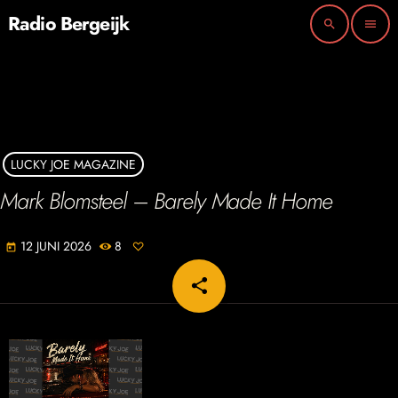
Radio Bergeijk
search
menu
LUCKY JOE MAGAZINE
Mark Blomsteel – Barely Made It Home
12 JUNI 2026
8
today
share
email