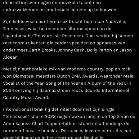
doorzettingsvermogen en muzikale talent een
indrukwekkende internationale carrière op te bouwen.
Zijn liefde voor countrymuziek bracht hem naar Nashville,
Tennessee, waar hij meerdere albums opnam in de
legendarische Treasure Isle Recorders. Daar werkte hij samen
met topmuzikanten die eerder speelden op opnames van
onder meer Garth Brooks, Johnny Cash, Dolly Parton en Jason
Aldean.
Met zijn authentieke mix van moderne country, pop en rock
won Blomsteel meerdere Dutch CMA Awards, waaronder Male
Vocalist of the Year, Song of the Year en Album of the Year. In
2024 ontving hij daarnaast een Texas Sounds International
Country Music Award.
Internationaal brak hij definitief door met zijn single
“Tennessee”, die in 2022 negen weken lang in de Top 3 van de
Amerikaanse Chart Toppers-hitlijst stond en uiteindelijk de
nummer 1 positie bereikte. Dit succes leverde hem zelfs een
groot billboard op in het centrum van Nashville.