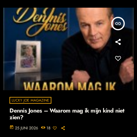
insert_link
LUCKY JOE MAGAZINE
Dennis Jones – Waarom mag ik mijn kind niet
zien?
today
25 JUNI 2026
18