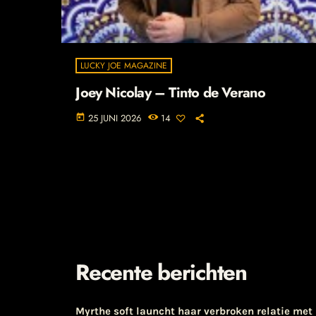
LUCKY JOE MAGAZINE
Joey Nicolay – Tinto de Verano
25 JUNI 2026
14
today
Recente berichten
Myrthe soft launcht haar verbroken relatie met