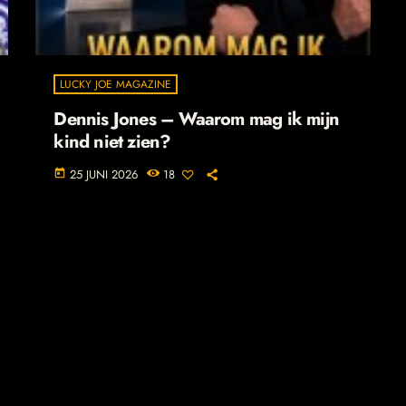
LUCKY JOE MAGAZINE
Dennis Jones – Waarom mag ik mijn
kind niet zien?
25 JUNI 2026
18
today