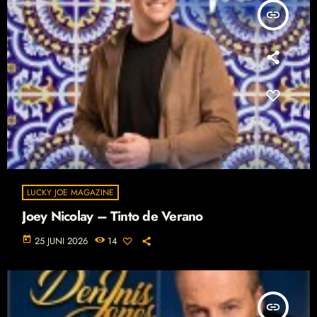
insert_link
LUCKY JOE MAGAZINE
Joey Nicolay – Tinto de Verano
today
25 JUNI 2026
14
insert_link