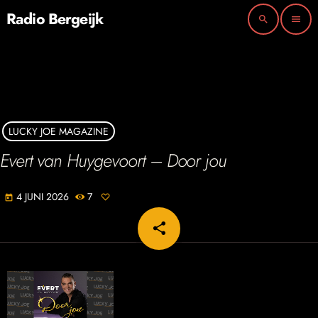
Radio Bergeijk
search
menu
LUCKY JOE MAGAZINE
Evert van Huygevoort – Door jou
4 JUNI 2026
7
today
share
email