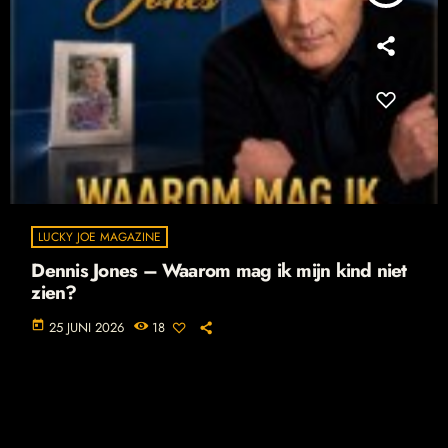
LUCKY JOE MAGAZINE
Dennis Jones – Waarom mag ik mijn kind niet
zien?
today
25 JUNI 2026
18