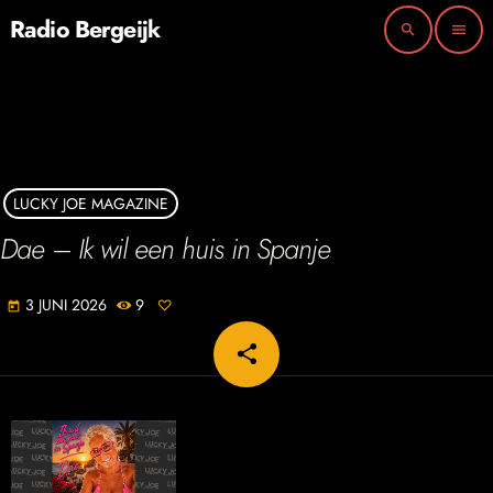
Radio Bergeijk
search
menu
LUCKY JOE MAGAZINE
Dae – Ik wil een huis in Spanje
3 JUNI 2026
9
today
share
email