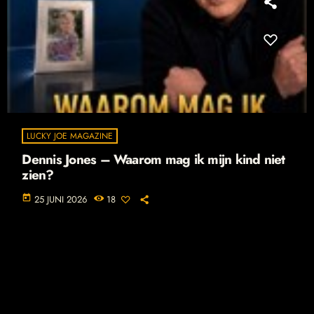
LUCKY JOE MAGAZINE
Dennis Jones – Waarom mag ik mijn kind niet
zien?
today
25 JUNI 2026
18