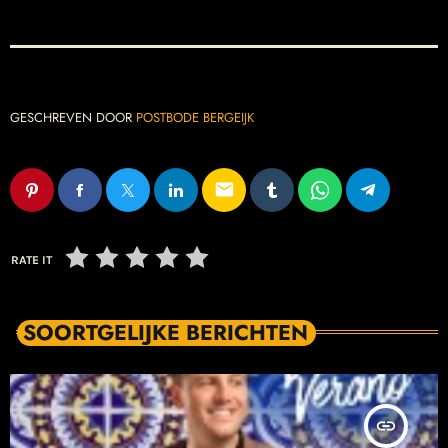
GESCHREVEN DOOR
POSTBODE BERGEIJK
email
RATE IT
SOORTGELIJKE BERICHTEN
insert_link