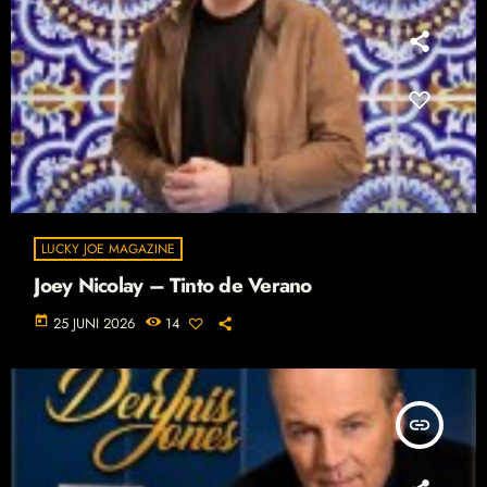
LUCKY JOE MAGAZINE
Joey Nicolay – Tinto de Verano
today
25 JUNI 2026
14
insert_link