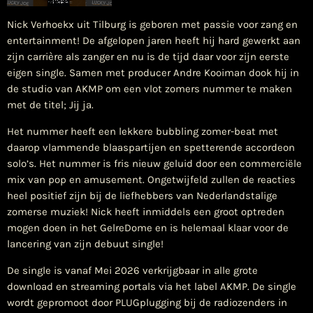
Nick Verhoekx uit Tilburg is geboren met passie voor zang en
entertainment! De afgelopen jaren heeft hij hard gewerkt aan
zijn carrière als zanger en nu is de tijd daar voor zijn eerste
eigen single. Samen met producer Andre Kooiman dook hij in
de studio van AKMP om een vlot zomers nummer te maken
met de titel; Jij ja.
Het nummer heeft een lekkere bubbling zomer-beat met
daarop vlammende blaaspartijen en spetterende accordeon
solo’s. Het nummer is fris nieuw geluid door een commerciële
mix van pop en amusement. Ongetwijfeld zullen de reacties
heel positief zijn bij de liefhebbers van Nederlandstalige
zomerse muziek! Nick heeft inmiddels een groot optreden
mogen doen in het GelreDome en is helemaal klaar voor de
lancering van zijn debuut single!
De single is vanaf Mei 2026 verkrijgbaar in alle grote
download en streaming portals via het label AKMP. De single
wordt gepromoot door PLUGplugging bij de radiozenders in