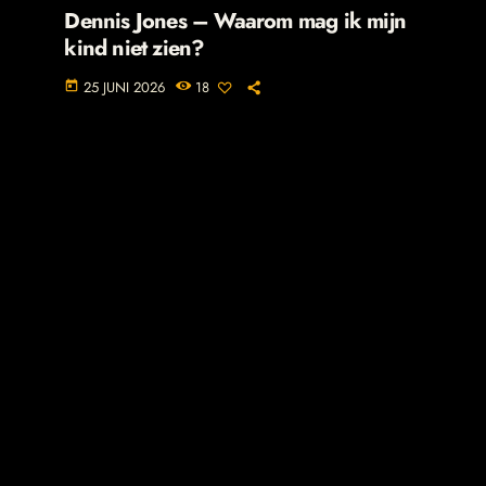
Dennis Jones – Waarom mag ik mijn
kind niet zien?
25 JUNI 2026
18
today
-