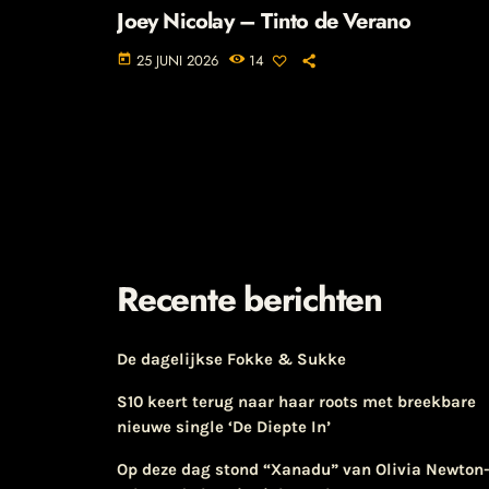
Joey Nicolay – Tinto de Verano
25 JUNI 2026
14
today
Recente berichten
De dagelijkse Fokke & Sukke
S10 keert terug naar haar roots met breekbare
nieuwe single ‘De Diepte In’
Op deze dag stond “Xanadu” van Olivia Newton