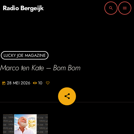
Radio Bergeijk
search
menu
LUCKY JOE MAGAZINE
Marco ten Kate – Bom Bom
28 MEI 2026
10
today
share
email