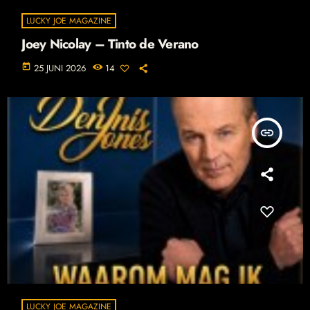
LUCKY JOE MAGAZINE
Joey Nicolay – Tinto de Verano
today
25 JUNI 2026
14
insert_link
LUCKY JOE MAGAZINE