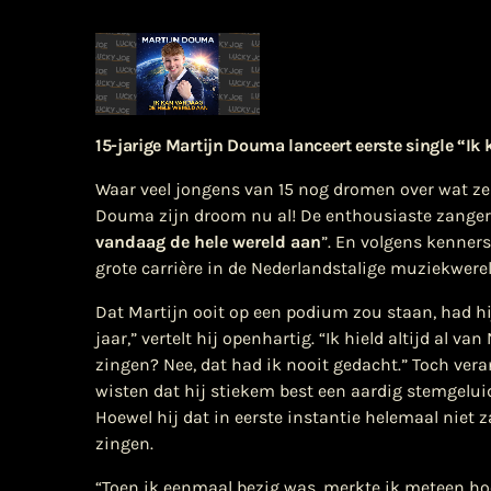
15-jarige Martijn Douma lanceert eerste single
“Ik 
Waar veel jongens van 15 nog dromen over wat ze 
Douma zijn droom nu al! De enthousiaste zanger k
vandaag de hele wereld aan
”. En volgens kenner
grote carrière in de Nederlandstalige muziekwerel
Dat Martijn ooit op een podium zou staan, had hij
jaar,” vertelt hij openhartig. “Ik hield altijd al 
zingen? Nee, dat had ik nooit gedacht.”
Toch vera
wisten dat hij stiekem best een aardig stemgeluid
Hoewel hij dat in eerste instantie helemaal niet z
zingen.
“Toen ik eenmaal bezig was, merkte ik meteen hoe 