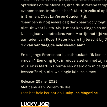
optredens op tuinfeestjes, groeide in razend temp
evenementen. Inmiddels heeft Martijn zelfs al o
in Emmen, C’est La Vie en Gouden Pijl.
“Daar ben ik nog iedere dag dankbaar voor,” zegt
niet uit waar ik sta. Als ik maar kan zingen en o
Na een jaar vol optredens vond Martijn het tijd vo
aanraden van Robert Pater kwam hij terecht bij
“
Ik kan vandaag de hele wereld aan
”.
En de jonge Emmenaar is enthousiast: “Ik ben e
vinden.”
Eén ding lijkt inmiddels zeker, met zijn
muziek is Martijn Douma een naam om in de gate
feestcafés zijn nieuwe single luidkeels mee.
Release: 29 mei 2026
Met dank aan: Willem de Bie
Lees het hele bericht op
Lucky Joe Magazine
…