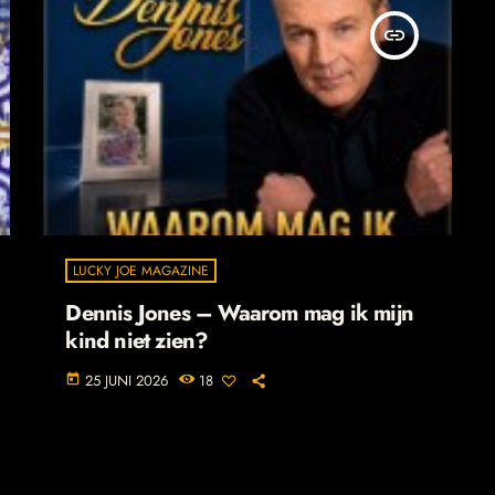
insert_link
LUCKY JOE MAGAZINE
Dennis Jones – Waarom mag ik mijn
kind niet zien?
25 JUNI 2026
18
today