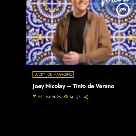
insert_link
LUCKY JOE MAGAZINE
Joey Nicolay – Tinto de Verano
25 JUNI 2026
14
today