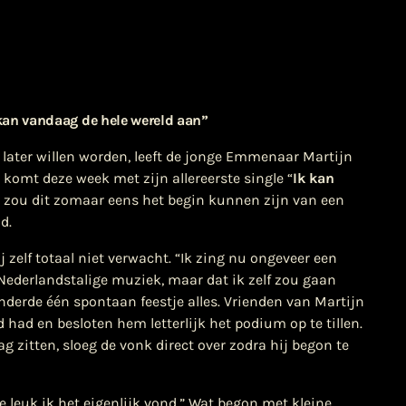
kan vandaag de hele wereld aan”
later willen worden, leeft de jonge Emmenaar Martijn
omt deze week met zijn allereerste single “
Ik kan
s zou dit zomaar eens het begin kunnen zijn van een
d.
 zelf totaal niet verwacht. “Ik zing nu ongeveer een
van Nederlandstalige muziek, maar dat ik zelf zou gaan
nderde één spontaan feestje alles. Vrienden van Martijn
 had en besloten hem letterlijk het podium op te tillen.
ag zitten, sloeg de vonk direct over zodra hij begon te
leuk ik het eigenlijk vond.”
Wat begon met kleine