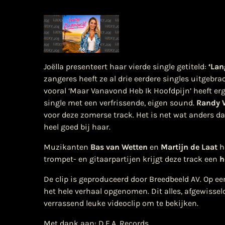
Joëlla presenteert haar vierde single getiteld:
‘Lan
zangeres heeft ze al drie eerdere singles uitgebr
vooral ‘Maar Vanavond Heb Ik Hoofdpijn’ heeft erg
single met een verfrissende, eigen sound.
Randy 
voor deze zomerse track. Het is net wat anders d
heel goed bij haar.
Muzikanten
Bas van Wetten
en
Martijn de Laat
h
trompet- en gitaarpartijen krijgt deze track een
h
De clip is geproduceerd door Breedbeeld AV. Op e
het hele verhaal opgenomen. Dit alles, afgewissel
verrassend leuke videoclip om te bekijken.
Met dank aan: D.E.A. Records