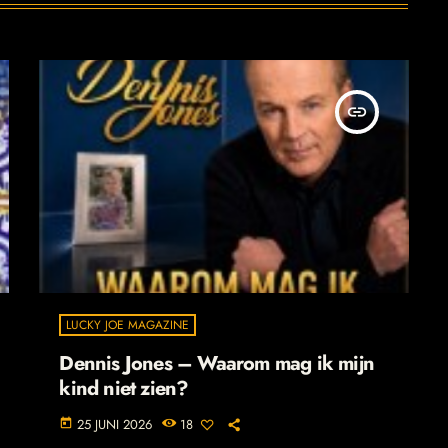
insert_link
LUCKY JOE MAGAZINE
Dennis Jones – Waarom mag ik mijn
kind niet zien?
25 JUNI 2026
18
today