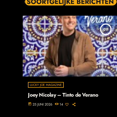
SOORTGELIJKE BERICHTEN
insert_link
LUCKY JOE MAGAZINE
Joey Nicolay – Tinto de Verano
25 JUNI 2026
14
today