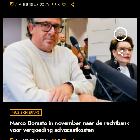
today
5 AUGUSTUS 2026
3
insert_link
MUZIEKNIEUWS
Marco Borsato in november naar de rechtbank
voor vergoeding advocaatkosten
today