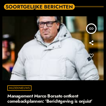
SOORTGELIJKE BERICHTEN
insert_link
MUZIEKNIEUWS
Management Marco Borsato ontkent
comebackplannen: ‘Berichtgeving is onjuist’