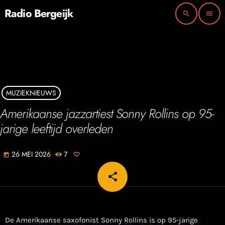
Radio Bergeijk
search
menu
MUZIEKNIEUWS
Amerikaanse jazzartiest Sonny Rollins op 95-
jarige leeftijd overleden
26 MEI 2026
7
today
share
email
De Amerikaanse saxofonist Sonny Rollins is op 95-jarige