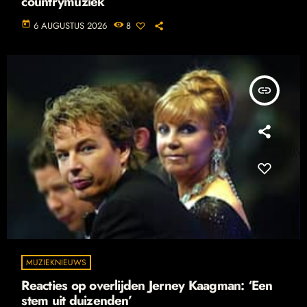
countrymuziek
today
6 AUGUSTUS 2026
8
insert_link
MUZIEKNIEUWS
Reacties op overlijden Jerney Kaagman: ‘Een
stem uit duizenden’