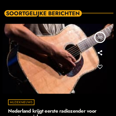
SOORTGELIJKE BERICHTEN
insert_link
MUZIEKNIEUWS
Nederland krijgt eerste radiozender voor