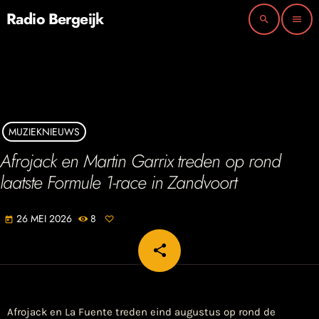
Radio Bergeijk
search
menu
MUZIEKNIEUWS
Afrojack en Martin Garrix treden op rond
laatste Formule 1-race in Zandvoort
26 MEI 2026
8
today
share
email
Afrojack en La Fuente treden eind augustus op rond de