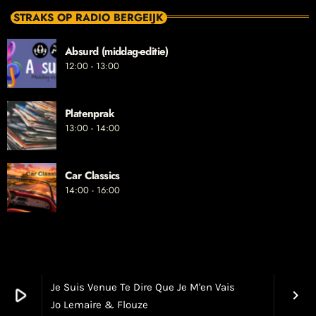
STRAKS OP RADIO BERGEIJK
Absurd (middag-editie)
12:00 - 13:00
Platenprak
13:00 - 14:00
Car Classics
14:00 - 16:00
Je Suis Venue Te Dire Que Je M'en Vais
play_arrow
keyboard_arrow_right
Jo Lemaire & Flouze