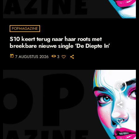
POPMAGAZINE
S10 keert terug naar haar roots met
breekbare nieuwe single ‘De Diepte In’
today
7 AUGUSTUS 2026
3
insert_link