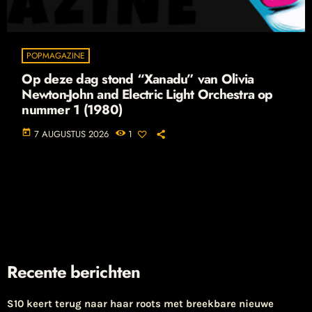
POPMAGAZINE
Op deze dag stond “Xanadu” van Olivia
Newton-John and Electric Light Orchestra op
nummer 1 (1980)
today
7 AUGUSTUS 2026
1
Recente berichten
S10 keert terug naar haar roots met breekbare nieuwe