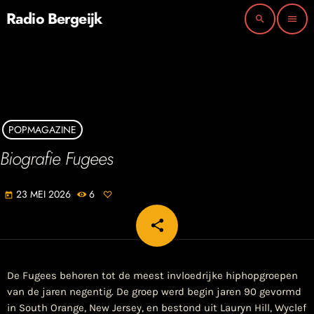
Radio Bergeijk
search
menu
POPMAGAZINE
Biografie Fugees
23 MEI 2026
6
today
share
email
De Fugees behoren tot de meest invloedrijke hiphopgroepen
van de jaren negentig. De groep werd begin jaren 90 gevormd
in South Orange, New Jersey, en bestond uit Lauryn Hill, Wyclef