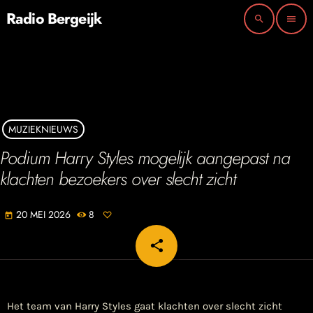
Radio Bergeijk
search
menu
MUZIEKNIEUWS
Podium Harry Styles mogelijk aangepast na
klachten bezoekers over slecht zicht
20 MEI 2026
8
today
share
email
Het team van Harry Styles gaat klachten over slecht zicht