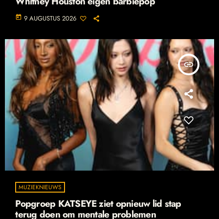
Whitney Houston eigen barbiepop
today
9 AUGUSTUS 2026
insert_link
MUZIEKNIEUWS
Popgroep KATSEYE ziet opnieuw lid stap
terug doen om mentale problemen