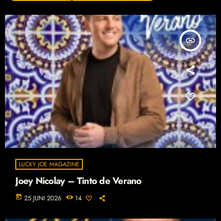
insert_link
LUCKY JOE MAGAZINE
Joey Nicolay – Tinto de Verano
today
25 JUNI 2026
14