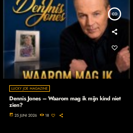
insert_link
LUCKY JOE MAGAZINE
Dennis Jones – Waarom mag ik mijn kind niet
zien?
today
25 JUNI 2026
18