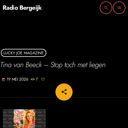
Radio Bergeijk
search
menu
LUCKY JOE MAGAZINE
Tina van Beeck – Stop toch met liegen
19 MEI 2026
7
today
share
email