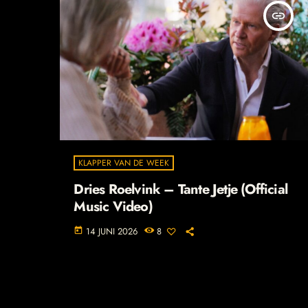
insert_link
KLAPPER VAN DE WEEK
Dries Roelvink – Tante Jetje (Official
Music Video)
14 JUNI 2026
8
today