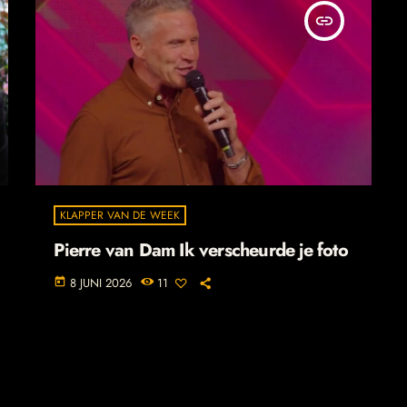
insert_link
KLAPPER VAN DE WEEK
Pierre van Dam Ik verscheurde je foto
8 JUNI 2026
11
today