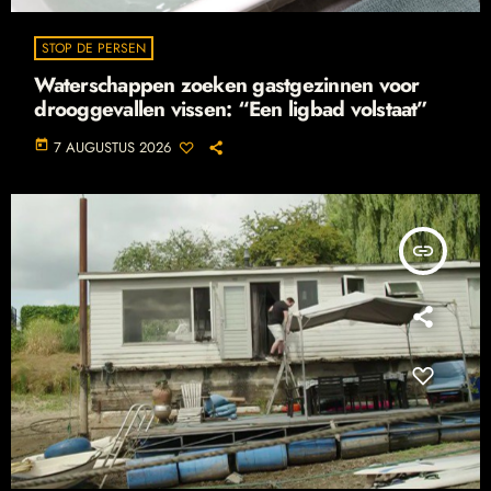
STOP DE PERSEN
Waterschappen zoeken gastgezinnen voor
drooggevallen vissen: “Een ligbad volstaat”
today
7 AUGUSTUS 2026
insert_link