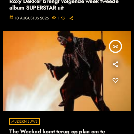
Roxy Dekker brengt volgende week tweede
album SUPERSTAR uit
today
10 AUGUSTUS 2026
1
insert_link
MUZIEKNIEUWS
The Weeknd komt terug op plan om te