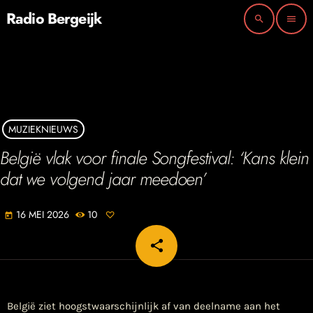
Radio Bergeijk
search
menu
MUZIEKNIEUWS
België vlak voor finale Songfestival: ‘Kans klein
dat we volgend jaar meedoen’
16 MEI 2026
10
today
share
email
België ziet hoogstwaarschijnlijk af van deelname aan het