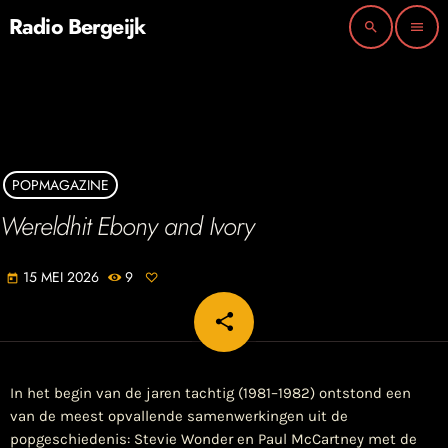
Radio Bergeijk
search
menu
POPMAGAZINE
Wereldhit Ebony and Ivory
15 MEI 2026
9
today
share
email
In het begin van de jaren tachtig (1981–1982) ontstond een
van de meest opvallende samenwerkingen uit de
popgeschiedenis: Stevie Wonder en Paul McCartney met de