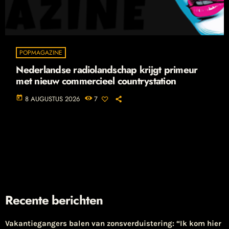
POPMAGAZINE
Nederlandse radiolandschap krijgt primeur
met nieuw commercieel countrystation
today
8 AUGUSTUS 2026
7
Recente berichten
Vakantiegangers balen van zonsverduistering: “Ik kom hier