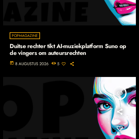
POPMAGAZINE
Duitse rechter tikt AI-muziekplatform Suno op
de vingers om auteursrechten
today
8 AUGUSTUS 2026
5
insert_link