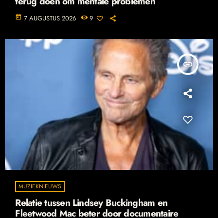
terug doen om mentale problemen
today
7 AUGUSTUS 2026
9
insert_link
MUZIEKNIEUWS
Relatie tussen Lindsey Buckingham en
Fleetwood Mac beter door documentaire