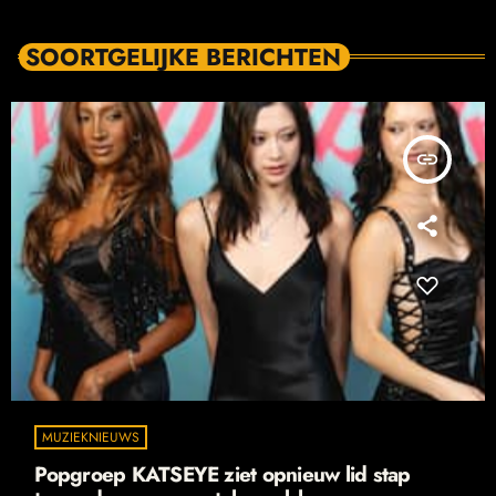
SOORTGELIJKE BERICHTEN
insert_link
MUZIEKNIEUWS
Popgroep KATSEYE ziet opnieuw lid stap