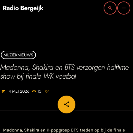
Radio Bergeijk
search
menu
MUZIEKNIEUWS
Madonna, Shakira en BTS verzorgen halftime
show bij finale WK voetbal
14 MEI 2026
15
today
share
email
Madonna, Shakira en K-popgroep BTS treden op bij de finale