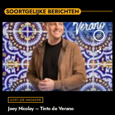
SOORTGELIJKE BERICHTEN
insert_link
LUCKY JOE MAGAZINE
Joey Nicolay – Tinto de Verano