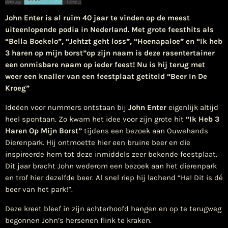
John Enter
is al ruim 40 jaar te vinden op de meest
uiteenlopende podia in Nederland. Met grote feesthits als
“Bella Boekelo”
,
“Jehtzt geht loss”
,
“Hoenapaloe
” en
“Ik heb
3 haren op mijn borst”
op zijn naam is deze rasentertainer
een onmisbare naam op ieder feest! Nu is hij terug met
weer een knaller van een feestplaat getiteld
“Beer In De
Kroeg”
Ideëen voor nummers ontstaan bij
John Enter
eigenlijk altijd
heel spontaan. Zo kwam het idee voor zijn grote hit
“Ik Heb 3
Haren Op Mijn Borst”
tijdens een bezoek aan Ouwehands
Dierenpark. Hij ontmoette hier een bruine beer en die
inspireerde hem tot deze inmiddels zeer bekende feestplaat.
Dit jaar bracht John wederom een bezoek aan het dierenpark
en trof hier dezelfde beer. Al snel riep hij lachend “Ha! Dit is dé
beer van het park!”.
Deze kreet bleef in zijn achterhoofd hangen en op te terugweg
begonnen John’s hersenen flink te kraken.