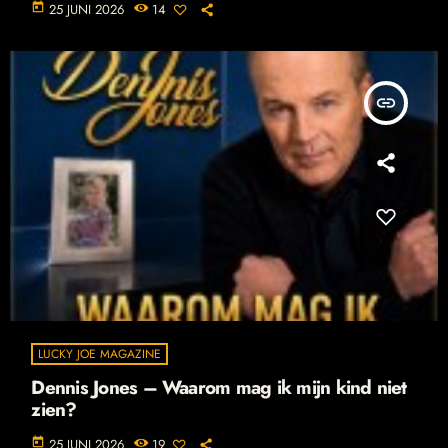
today
25 JUNI 2026
14
insert_link
LUCKY JOE MAGAZINE
Dennis Jones – Waarom mag ik mijn kind niet
zien?
today
25 JUNI 2026
19