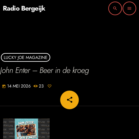
Radio Bergeijk
search
menu
LUCKY JOE MAGAZINE
John Enter – Beer in de kroeg
14 MEI 2026
23
today
share
email