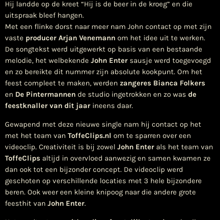
Hij landde op de kreet “Hij is de beer in de kroeg” en die
uitspraak bleef hangen.
Met een flinke dorst naar meer nam John contact op met zijn
vaste
producer Arjan Venemann
om het idee uit te werken.
De songtekst werd uitgewerkt op basis van een bestaande
melodie, het welbekende
John Enter
sausje werd toegevoegd
en zo bereikte dit nummer zijn absolute kookpunt. Om het
feest compleet te maken, werden
zangeres Bianca Folkers
en
De Pintermannen
de studio ingetrokken en zo was
de
feestknaller van dit jaar
ineens daar.
Gewapend met deze nieuwe single nam hij contact op het
met het team van
ToffeClips.nl
om te sparren over een
videoclip. Creativiteit is bij zowel
John Enter
als het team van
ToffeClips
altijd in overvloed aanwezig en samen kwamen ze
dan ook tot een bijzonder concept. De videoclip werd
geschoten op verschillende locaties met 3 hele bijzondere
beren. Ook weer een kleine knipoog naar die andere grote
feesthit van
John Enter
.