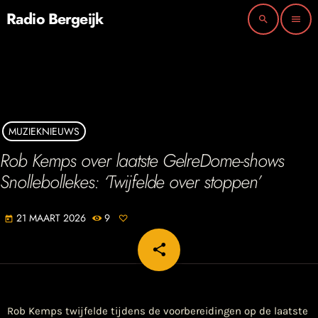
Radio Bergeijk
search
menu
MUZIEKNIEUWS
Rob Kemps over laatste GelreDome-shows
Snollebollekes: ‘Twijfelde over stoppen’
21 MAART 2026
9
today
share
email
Rob Kemps twijfelde tijdens de voorbereidingen op de laatste