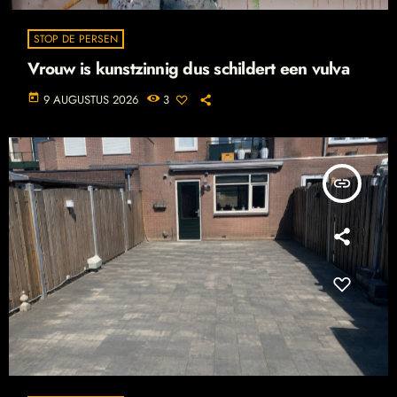
STOP DE PERSEN
Vrouw is kunstzinnig dus schildert een vulva
today
9 AUGUSTUS 2026
3
insert_link