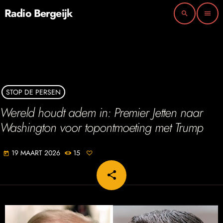
Radio Bergeijk
search
menu
STOP DE PERSEN
Wereld houdt adem in: Premier Jetten naar
Washington voor topontmoeting met Trump
19 MAART 2026
15
today
share
email