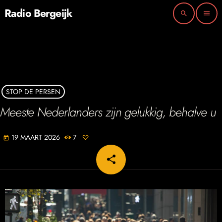
Radio Bergeijk
search
menu
STOP DE PERSEN
Meeste Nederlanders zijn gelukkig, behalve u
19 MAART 2026
7
today
share
email