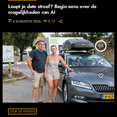
Loopt je date stroef? Begin eens over de
mogelijkheden van AI
today
6 AUGUSTUS 2026
5
insert_link
STOP DE PERSEN