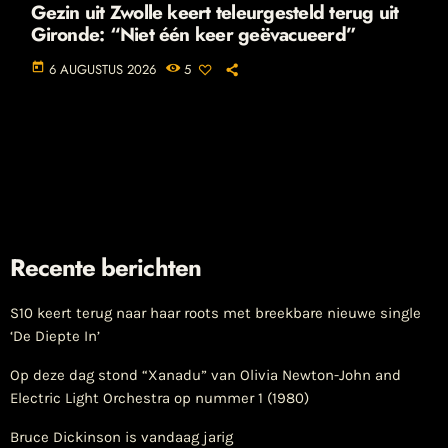
Gezin uit Zwolle keert teleurgesteld terug uit
Gironde: “Niet één keer geëvacueerd”
today
6 AUGUSTUS 2026
5
Recente berichten
S10 keert terug naar haar roots met breekbare nieuwe single
‘De Diepte In’
Op deze dag stond “Xanadu” van Olivia Newton-John and
Electric Light Orchestra op nummer 1 (1980)
Bruce Dickinson is vandaag jarig