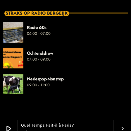
STRAKS OP RADIO BERGEIJK
Radio 60s
06:00 - 07:00
Ochtendshow
07:00 - 09:00
Nederpop-Nonstop
09:00 - 11:00
Quel Temps Fait-il à Paris?
play_arrow
keyboard_arrow_right