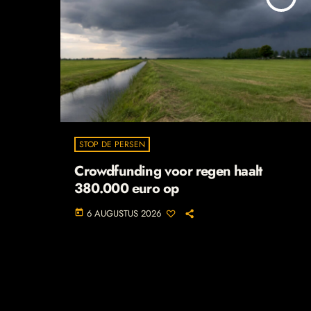
STOP DE PERSEN
Crowdfunding voor regen haalt
380.000 euro op
6 AUGUSTUS 2026
today