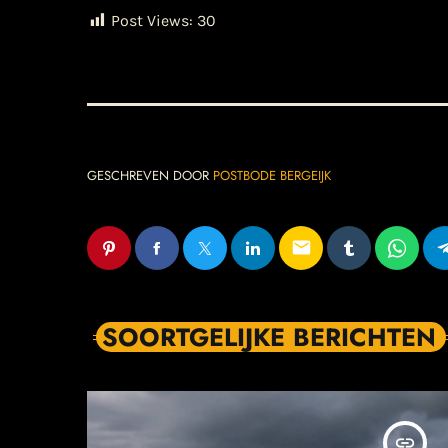
Post Views:
30
GESCHREVEN DOOR
POSTBODE BERGEIJK
email
SOORTGELIJKE BERICHTEN
insert_link