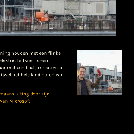
ening houden met een flinke
lektriciteitsnet is een
r met een beetje creativiteit
rijwel het hele land horen van
omaansluiting door zijn
 van Microsoft