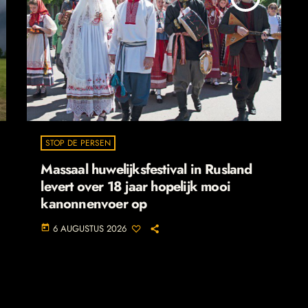
STOP DE PERSEN
Massaal huwelijksfestival in Rusland
levert over 18 jaar hopelijk mooi
kanonnenvoer op
6 AUGUSTUS 2026
today