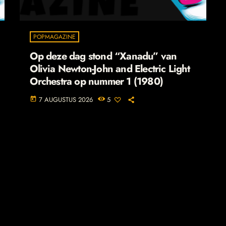
POPMAGAZINE
Op deze dag stond “Xanadu” van
Olivia Newton-John and Electric Light
Orchestra op nummer 1 (1980)
7 AUGUSTUS 2026
5
today