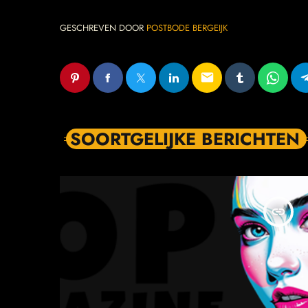
GESCHREVEN DOOR
POSTBODE BERGEIJK
email
SOORTGELIJKE BERICHTEN
insert_link