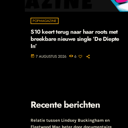
POPMAGAZINE
S10 keert terug naar haar roots met
breekbare nieuwe single ‘De Diepte
In’
7 AUGUSTUS 2026
6
today
Recente berichten
Relatie tussen Lindsey Buckingham en
Fleetwood Mac beter door documentaire