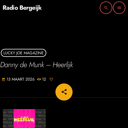
Radio Bergeijk
search
menu
LUCKY JOE MAGAZINE
Danny de Munk – Heerlijk
13 MAART 2026
12
today
share
email