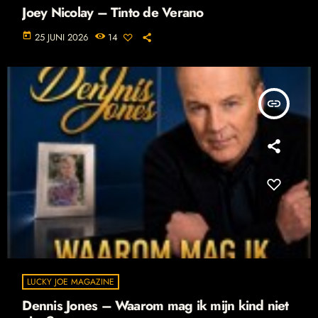
Joey Nicolay – Tinto de Verano
today
25 JUNI 2026
14
insert_link
LUCKY JOE MAGAZINE
Dennis Jones – Waarom mag ik mijn kind niet