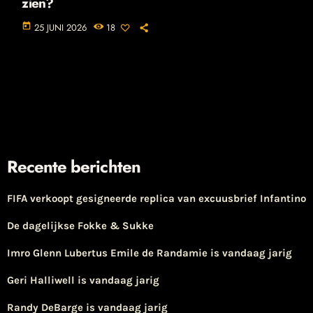
zien?
today
25 JUNI 2026
18
Recente berichten
FIFA verkoopt gesigneerde replica van excuusbrief Infantino
De dagelijkse Fokke & Sukke
Imro Glenn Lubertus Emile de Randamie is vandaag jarig
Geri Halliwell is vandaag jarig
Randy DeBarge is vandaag jarig