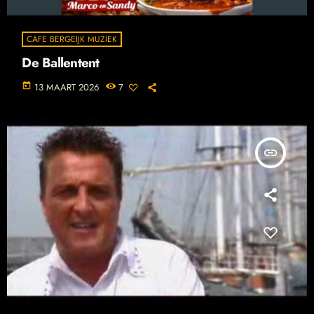
CAFE BERGEIJK MUZIEK
De Ballentent
today
13 MAART 2026
7
insert_link