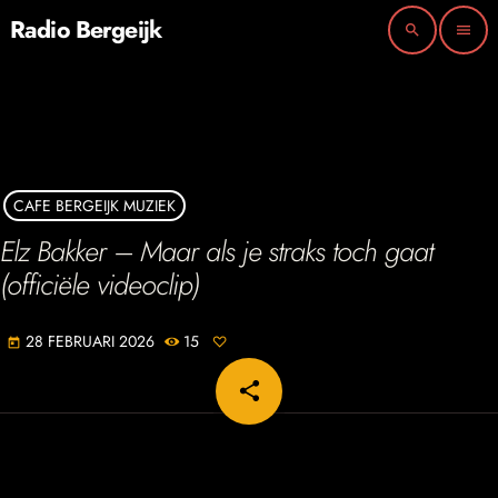
Radio Bergeijk
search
menu
CAFE BERGEIJK MUZIEK
Elz Bakker – Maar als je straks toch gaat
(officiële videoclip)
28 FEBRUARI 2026
15
today
share
email