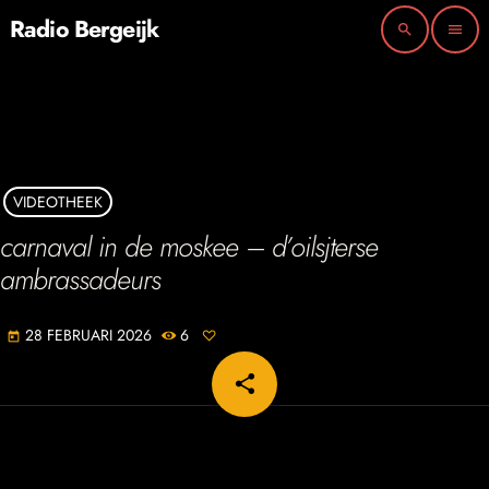
Radio Bergeijk
search
menu
VIDEOTHEEK
carnaval in de moskee – d’oilsjterse
ambrassadeurs
28 FEBRUARI 2026
6
today
share
email