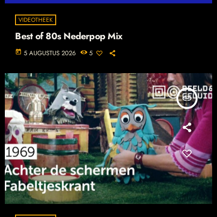
VIDEOTHEEK
Best of 80s Nederpop Mix
today
5 AUGUSTUS 2026
5
insert_link