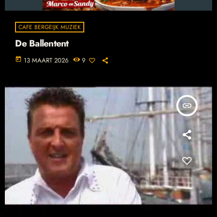
CAFE BERGEIJK MUZIEK
De Ballentent
today
13 MAART 2026
9
insert_link