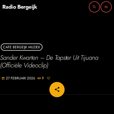
Radio Bergeijk
search
menu
CAFE BERGEIJK MUZIEK
Sander Kwarten – De Tapster Uit Tijuana
(Officiële Videoclip)
27 FEBRUARI 2026
9
today
share
email