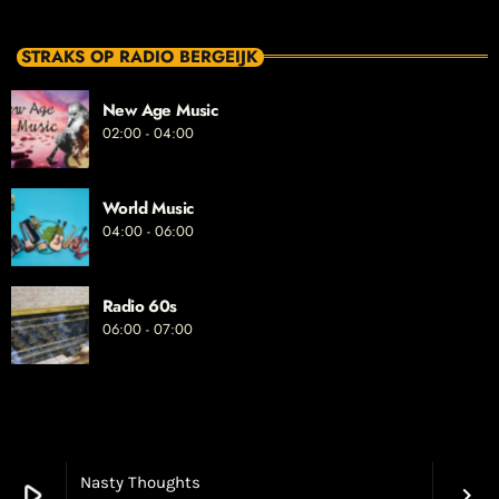
STRAKS OP RADIO BERGEIJK
New Age Music
02:00 - 04:00
World Music
04:00 - 06:00
Radio 60s
06:00 - 07:00
Nasty Thoughts
play_arrow
keyboard_arrow_right