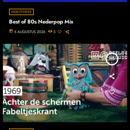
VIDEOTHEEK
Best of 80s Nederpop Mix
today
5 AUGUSTUS 2026
5
insert_link