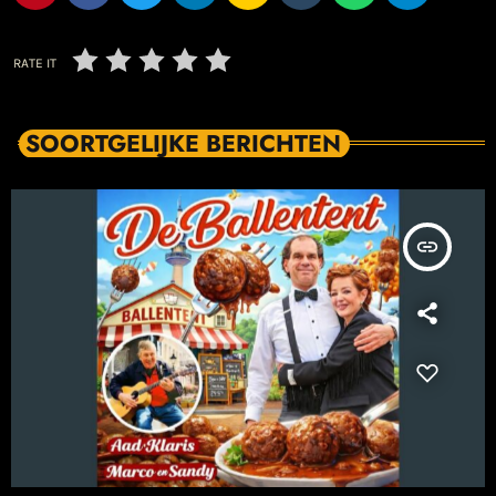
RATE IT
SOORTGELIJKE BERICHTEN
insert_link