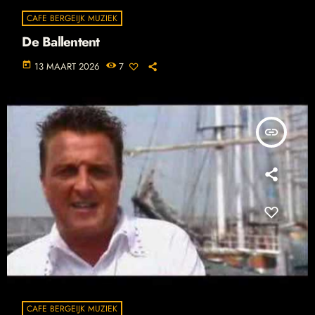
CAFE BERGEIJK MUZIEK
De Ballentent
today
13 MAART 2026
7
insert_link
CAFE BERGEIJK MUZIEK