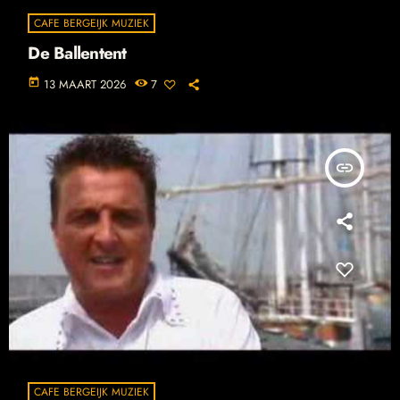
CAFE BERGEIJK MUZIEK
De Ballentent
today
13 MAART 2026
7
insert_link
CAFE BERGEIJK MUZIEK