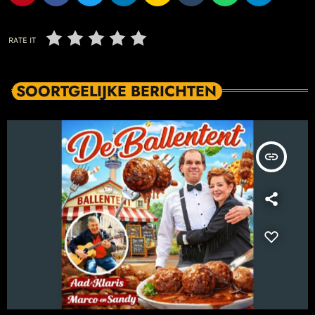
RATE IT
SOORTGELIJKE BERICHTEN
insert_link