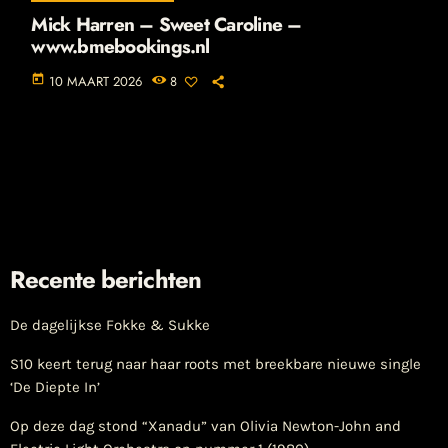
Mick Harren – Sweet Caroline –
www.bmebookings.nl
today
10 MAART 2026
8
Recente berichten
De dagelijkse Fokke & Sukke
S10 keert terug naar haar roots met breekbare nieuwe single
‘De Diepte In’
Op deze dag stond “Xanadu” van Olivia Newton-John and