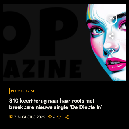
insert_link
POPMAGAZINE
S10 keert terug naar haar roots met
breekbare nieuwe single ‘De Diepte In’
today
7 AUGUSTUS 2026
6