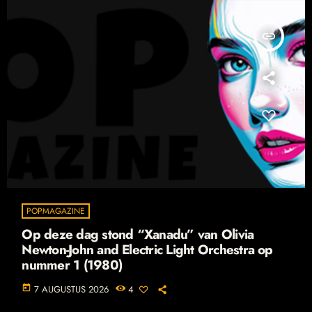
insert_link
POPMAGAZINE
Op deze dag stond “Xanadu” van Olivia
Newton-John and Electric Light Orchestra op
nummer 1 (1980)
today
7 AUGUSTUS 2026
4