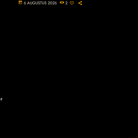
6 AUGUSTUS 2026
2
today
er