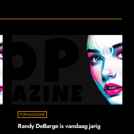
insert_link
POPMAGAZINE
Randy DeBarge is vandaag jarig