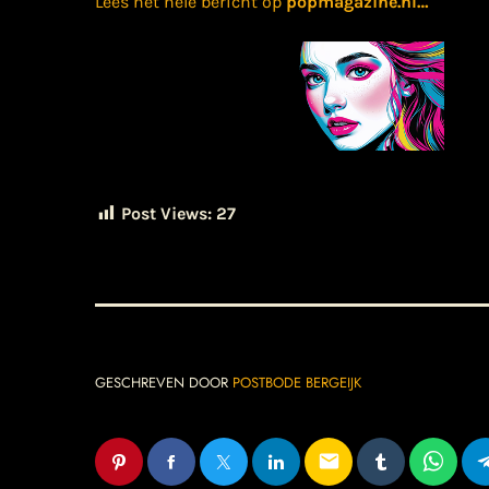
Lees het hele bericht op
popmagazine.nl
…
Post Views:
27
GESCHREVEN DOOR
POSTBODE BERGEIJK
email