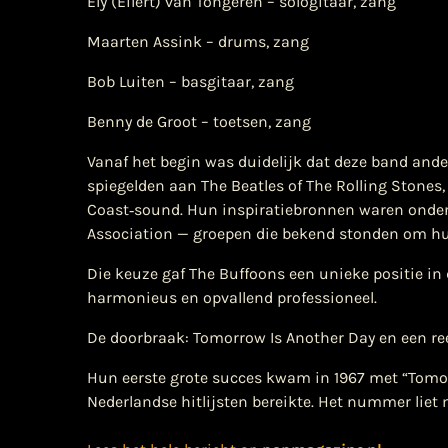
Ely (Eilert) van Tongeren – sologitaar, zang
Maarten Assink – drums, zang
Bob Luiten – basgitaar, zang
Benny de Groot – toetsen, zang
Vanaf het begin was duidelijk dat deze band ande
spiegelden aan The Beatles of The Rolling Stones
Coast‑sound. Hun inspiratiebronnen waren onde
Association — groepen die bekend stonden om h
Die keuze gaf The Buffoons een unieke positie 
harmonieus en opvallend professioneel.
De doorbraak: Tomorrow Is Another Day en een re
Hun eerste grote succes kwam in 1967 met “Tomorr
Nederlandse hitlijsten bereikte. Het nummer liet