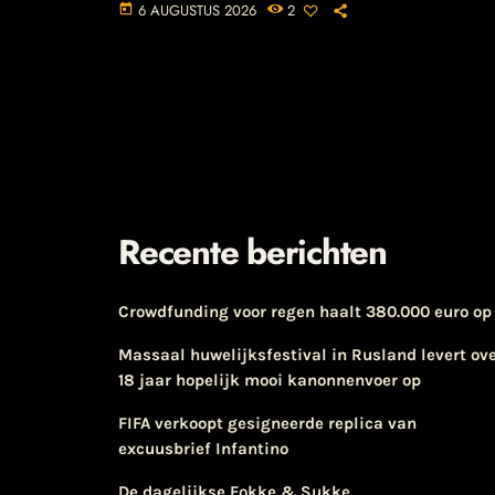
6 AUGUSTUS 2026
2
today
Recente berichten
Crowdfunding voor regen haalt 380.000 euro op
Massaal huwelijksfestival in Rusland levert ov
18 jaar hopelijk mooi kanonnenvoer op
FIFA verkoopt gesigneerde replica van
excuusbrief Infantino
De dagelijkse Fokke & Sukke