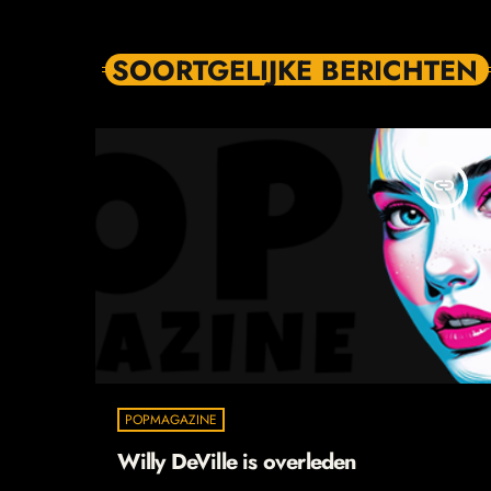
SOORTGELIJKE BERICHTEN
insert_link
POPMAGAZINE
Willy DeVille is overleden