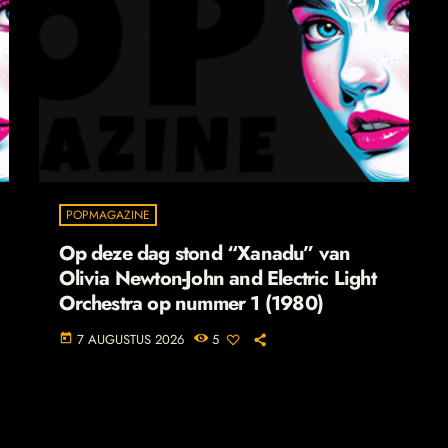
insert_link
POPMAGAZINE
Op deze dag stond “Xanadu” van
Olivia Newton-John and Electric Light
Orchestra op nummer 1 (1980)
7 AUGUSTUS 2026
5
today