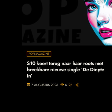
insert_link
POPMAGAZINE
S10 keert terug naar haar roots met
breekbare nieuwe single ‘De Diepte
In’
7 AUGUSTUS 2026
6
today