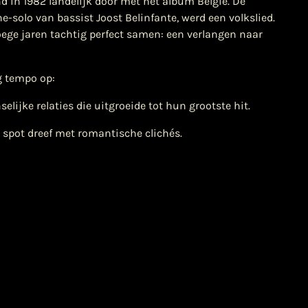
nd in 1982 landelijk door met het album België. De
-solo van bassist Joost Belinfante, werd een volkslied.
ege jaren tachtig perfect samen: een verlangen naar
g tempo op:
lijke relaties die uitgroeide tot hun grootste hit.
e spot dreef met romantische clichés.