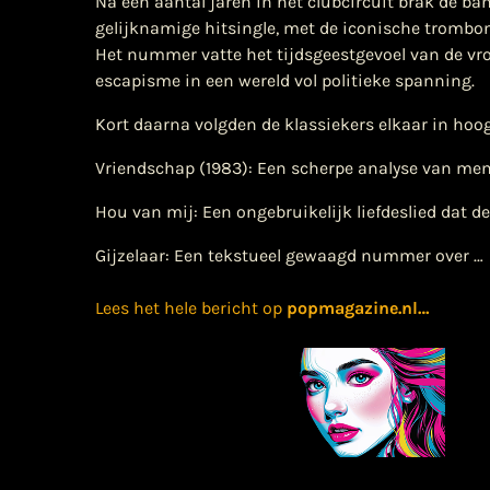
Na een aantal jaren in het clubcircuit brak de ba
gelijknamige hitsingle, met de iconische trombone
Het nummer vatte het tijdsgeestgevoel van de vro
escapisme in een wereld vol politieke spanning.
Kort daarna volgden de klassiekers elkaar in hoo
Vriendschap (1983): Een scherpe analyse van mense
Hou van mij: Een ongebruikelijk liefdeslied dat d
Gijzelaar: Een tekstueel gewaagd nummer over …
Lees het hele bericht op
popmagazine.nl
…