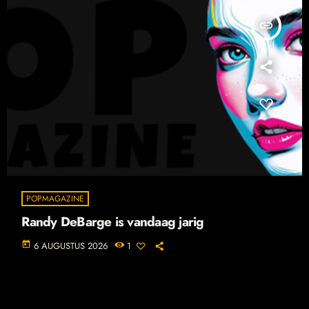
insert_link
POPMAGAZINE
Randy DeBarge is vandaag jarig
today
6 AUGUSTUS 2026
1