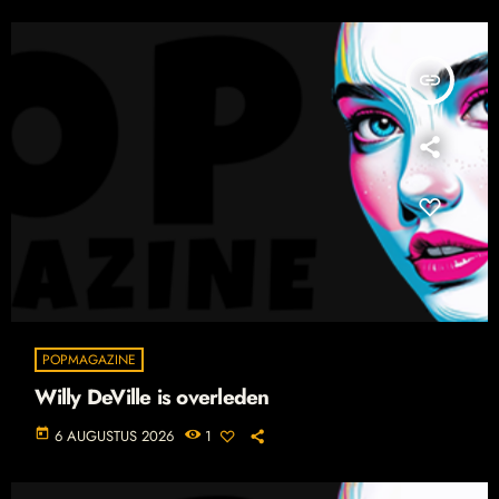
insert_link
POPMAGAZINE
Willy DeVille is overleden
today
6 AUGUSTUS 2026
1