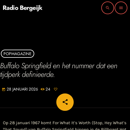
Radio Bergeijk
search
menu
POPMAGAZINE
Buffalo Springfield en het nummer dat een
tijdperk definieerde.
28 JANUARI 2026
24
today
share
email
Op 28 januari 1967 komt For What It’s Worth (Stop, Hey What’s
That Sound) van Buffalo Springfield binnen in de Billboard Hot