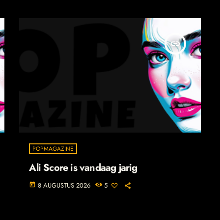
insert_link
POPMAGAZINE
Ali Score is vandaag jarig
8 AUGUSTUS 2026
5
today