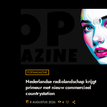
insert_link
POPMAGAZINE
Nederlandse radiolandschap krijgt
primeur met nieuw commercieel
countrystation
8 AUGUSTUS 2026
4
today