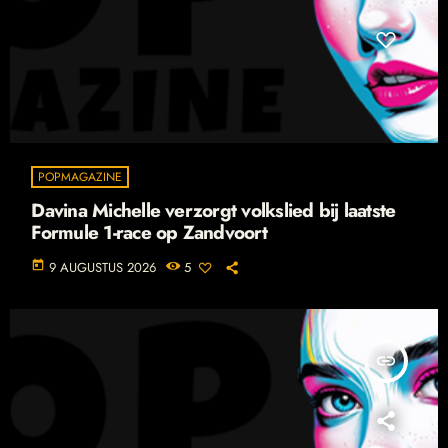
POPMAGAZINE
Davina Michelle verzorgt volkslied bij laatste
Formule 1-race op Zandvoort
today
9 AUGUSTUS 2026
5
insert_link