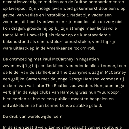
negentienveertig, te midden van de Duitse bombardementen
op Liverpool. Zijn vroege leven werd gekenmerkt door een diep
gevoel van verlies en instabiliteit. Nadat zijn vader, een
zeeman, uit beeld verdween en zijn moeder Julia de zorg niet
kon dragen, groeide hij op bij zijn strenge maar liefdevolle
tante Mimi. Hoewel hij als tiener op de kunstacademie
bekendstond als een rusteloze onruststoker, vond hij zijn
ware uitlaatklep in de Amerikaanse rock-‘n-roll.
De ontmoeting met Paul McCartney in negentien
zevenenvijftig bij een kerkfeest veranderde alles. Lennon, toen
de leider van de skiffle-band The Quarrymen, zag in McCartney
een gelijke. Samen met de jonge George Harrison vormden zij
de kern van wat later The Beatles zou worden. Hun jarenlange
verblijf in de ruige clubs van Hamburg was hun “vuurdoop”;
hier leerden ze hoe ze een publiek moesten bespelen en
ontwikkelden ze hun kenmerkende strakke geluid.
De druk van wereldwijde roem
In de jaren zestig werd Lennon het gezicht van een culturele