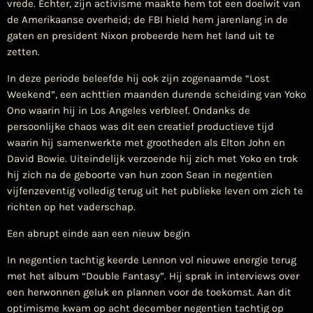
vrede. Echter, zijn activisme maakte hem tot een doelwit van
de Amerikaanse overheid; de FBI hield hem jarenlang in de
gaten en president Nixon probeerde hem het land uit te
zetten.
In deze periode beleefde hij ook zijn zogenaamde “Lost
Weekend”, een achttien maanden durende scheiding van Yoko
Ono waarin hij in Los Angeles verbleef. Ondanks de
persoonlijke chaos was dit een creatief productieve tijd
waarin hij samenwerkte met grootheden als Elton John en
David Bowie. Uiteindelijk verzoende hij zich met Yoko en trok
hij zich na de geboorte van hun zoon Sean in negentien
vijfenzeventig volledig terug uit het publieke leven om zich te
richten op het vaderschap.
Een abrupt einde aan een nieuw begin
In negentien tachtig keerde Lennon vol nieuwe energie terug
met het album “Double Fantasy”. Hij sprak in interviews over
een herwonnen geluk en plannen voor de toekomst. Aan dit
optimisme kwam op acht december negentien tachtig op