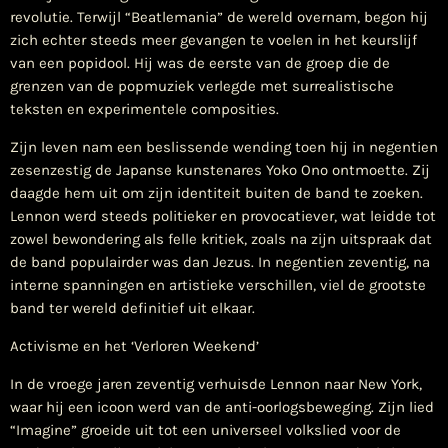
revolutie. Terwijl “Beatlemania” de wereld overnam, begon hij
zich echter steeds meer gevangen te voelen in het keurslijf
van een popidool. Hij was de eerste van de groep die de
grenzen van de popmuziek verlegde met surrealistische
teksten en experimentele composities.
Zijn leven nam een beslissende wending toen hij in negentien
zesenzestig de Japanse kunstenares Yoko Ono ontmoette. Zij
daagde hem uit om zijn identiteit buiten de band te zoeken.
Lennon werd steeds politieker en provocatiever, wat leidde tot
zowel bewondering als felle kritiek, zoals na zijn uitspraak dat
de band populairder was dan Jezus. In negentien zeventig, na
interne spanningen en artistieke verschillen, viel de grootste
band ter wereld definitief uit elkaar.
Activisme en het ‘Verloren Weekend’
In de vroege jaren zeventig verhuisde Lennon naar New York,
waar hij een icoon werd van de anti-oorlogsbeweging. Zijn lied
“Imagine” groeide uit tot een universeel volkslied voor de