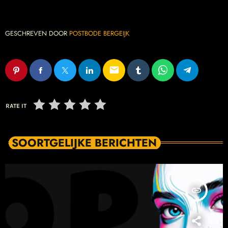
GESCHREVEN DOOR
POSTBODE BERGEIJK
email
RATE IT
SOORTGELIJKE BERICHTEN
insert_link